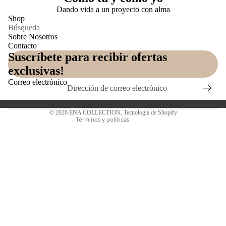
Dando vida a un proyecto con alma
Shop
Búsqueda
Sobre Nosotros
Contacto
Suscríbete para recibir ofertas
Política de privacidad
exclusivas!
Política de reembolso
Correo electrónico
Información de contacto
Política de envío
© 2026
ENA COLLECTION
,
Tecnología de Shopify
Términos y políticas