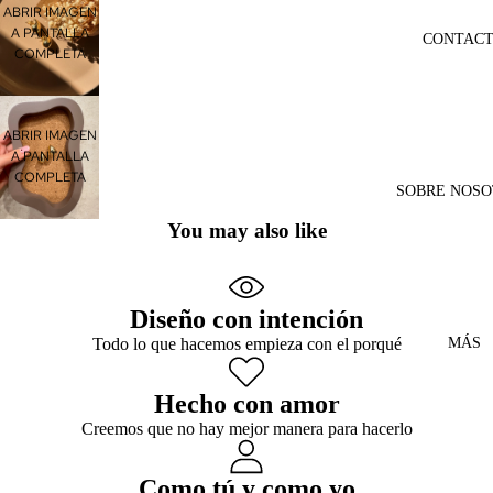
ABRIR IMAGEN
A PANTALLA
CONTAC
COMPLETA
ABRIR IMAGEN
A PANTALLA
COMPLETA
SOBRE NOSO
You may also like
Diseño con intención
MÁS
Todo lo que hacemos empieza con el porqué
Hecho con amor
Creemos que no hay mejor manera para hacerlo
Como tú y como yo