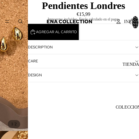
Pendientes Londres
€15,99
TOTAL 
Impuestos incluidos. Envío calculado en el pago.
ENA COLLECTION
ARTÍCU
INICIO
EN E
CARRITO
AGREGAR AL CARRITO
DESCRIPTION
CARE
TIENDA
DESIGN
COLECCIO
/
1
2